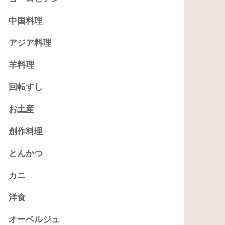
中国料理
アジア料理
羊料理
回転すし
お土産
創作料理
とんかつ
カニ
洋食
オーベルジュ