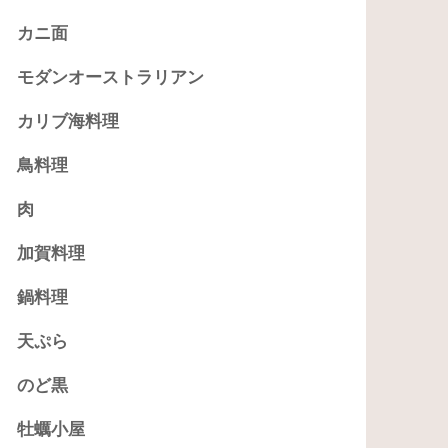
カニ面
モダンオーストラリアン
カリブ海料理
鳥料理
肉
加賀料理
鍋料理
天ぷら
のど黒
牡蠣小屋