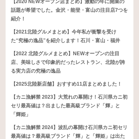
【2020 NEWオープン店まとめ】激動の年に開業の
話題が希望でした。金沢・能登・富山の注目店7つを
紹介！
【2021北陸グルメまとめ】今年私が衝撃を受け
た“究極の逸品”を紹介します！石川・富山・福井
【2022 北陸グルメまとめ】NEWオープンの注目
店、美味しさで印象的だったレストラン、北陸が誇
る実力店の究極の逸品
【2025北陸新店舗】おすすめ11店まとめました！
【カニ漁解禁 2023】大荒れの幕開け！石川県カニ初
セリ最高値は？出ました最高級ブランド「輝」と
「輝姫」
【カニ漁解禁 2024】波乱の幕開け石川県カニ初セリ
最高値は？最高級ブランド「輝」と「輝姫」は出た