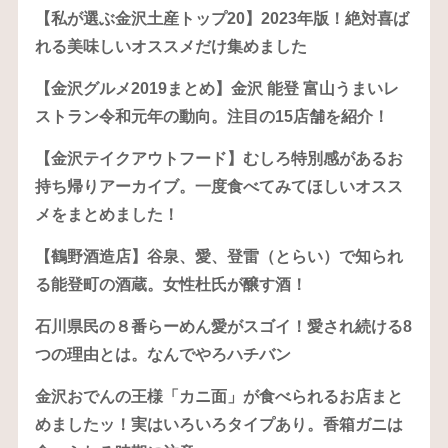
【私が選ぶ金沢土産トップ20】2023年版！絶対喜ば
れる美味しいオススメだけ集めました
【金沢グルメ2019まとめ】金沢 能登 富山うまいレ
ストラン令和元年の動向。注目の15店舗を紹介！
【金沢テイクアウトフード】むしろ特別感があるお
持ち帰りアーカイブ。一度食べてみてほしいオスス
メをまとめました！
【鶴野酒造店】谷泉、愛、登雷（とらい）で知られ
る能登町の酒蔵。女性杜氏が醸す酒！
石川県民の８番らーめん愛がスゴイ！愛され続ける8
つの理由とは。なんでやろハチバン
金沢おでんの王様「カニ面」が食べられるお店まと
めましたッ！実はいろいろタイプあり。香箱ガニは