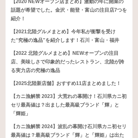
【2020 NEWオープン店まとめ】激動の年に開業の
話題が希望でした。金沢・能登・富山の注目店7つを
紹介！
【2021北陸グルメまとめ】今年私が衝撃を受け
た“究極の逸品”を紹介します！石川・富山・福井
【2022 北陸グルメまとめ】NEWオープンの注目
店、美味しさで印象的だったレストラン、北陸が誇
る実力店の究極の逸品
【2025北陸新店舗】おすすめ11店まとめました！
【カニ漁解禁 2023】大荒れの幕開け！石川県カニ初
セリ最高値は？出ました最高級ブランド「輝」と
「輝姫」
【カニ漁解禁 2024】波乱の幕開け石川県カニ初セリ
最高値は？最高級ブランド「輝」と「輝姫」は出た