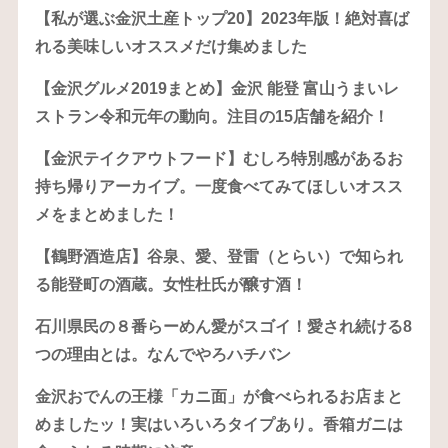
【私が選ぶ金沢土産トップ20】2023年版！絶対喜ば
れる美味しいオススメだけ集めました
【金沢グルメ2019まとめ】金沢 能登 富山うまいレ
ストラン令和元年の動向。注目の15店舗を紹介！
【金沢テイクアウトフード】むしろ特別感があるお
持ち帰りアーカイブ。一度食べてみてほしいオスス
メをまとめました！
【鶴野酒造店】谷泉、愛、登雷（とらい）で知られ
る能登町の酒蔵。女性杜氏が醸す酒！
石川県民の８番らーめん愛がスゴイ！愛され続ける8
つの理由とは。なんでやろハチバン
金沢おでんの王様「カニ面」が食べられるお店まと
めましたッ！実はいろいろタイプあり。香箱ガニは