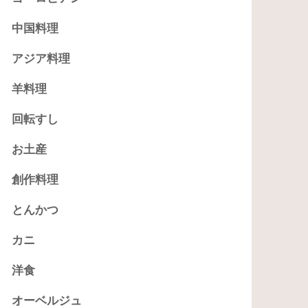
中国料理
アジア料理
羊料理
回転すし
お土産
創作料理
とんかつ
カニ
洋食
オーベルジュ