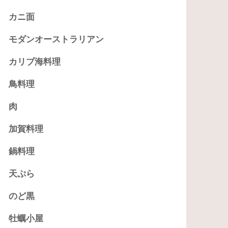
カニ面
モダンオーストラリアン
カリブ海料理
鳥料理
肉
加賀料理
鍋料理
天ぷら
のど黒
牡蠣小屋