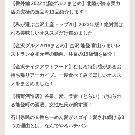
【番外編 2022 北陸グルメまとめ】北陸が誇る実力
店の究極の逸品を11品紹介します！
【私が選ぶ金沢土産トップ20】2023年版！絶対喜ば
れる美味しいオススメだけ集めました
【金沢グルメ2019まとめ】金沢 能登 富山うまいレ
ストラン令和元年の動向。注目の15店舗を紹介！
【金沢テイクアウトフード】むしろ特別感があるお
持ち帰りアーカイブ。一度食べてみてほしいオスス
メをまとめました！
【鶴野酒造店】谷泉、愛、登雷（とらい）で知られ
る能登町の酒蔵。女性杜氏が醸す酒！
石川県民の８番らーめん愛がスゴイ！愛され続ける8
つの理由とは。なんでやろハチバン