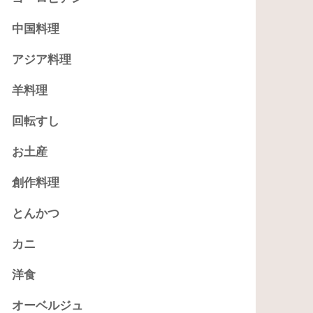
中国料理
アジア料理
羊料理
回転すし
お土産
創作料理
とんかつ
カニ
洋食
オーベルジュ