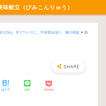
美味献立（びみこんりゅう）
>
13.9kg、本ズワイガニ、甲箱醤油漬け、鰤大根飯
御
LINE
はてブ
Pocket