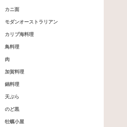
カニ面
モダンオーストラリアン
カリブ海料理
鳥料理
肉
加賀料理
鍋料理
天ぷら
のど黒
牡蠣小屋