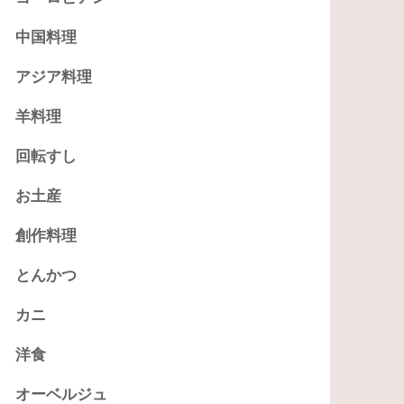
中国料理
アジア料理
羊料理
回転すし
お土産
創作料理
とんかつ
カニ
洋食
オーベルジュ