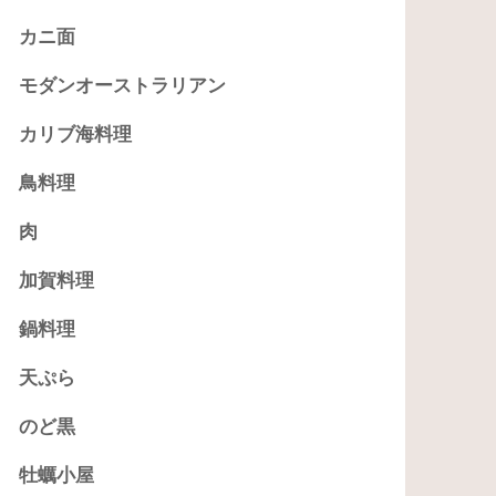
カニ面
モダンオーストラリアン
カリブ海料理
鳥料理
肉
加賀料理
鍋料理
天ぷら
のど黒
牡蠣小屋