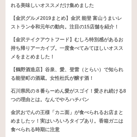
れる美味しいオススメだけ集めました
【金沢グルメ2019まとめ】金沢 能登 富山うまいレ
ストラン令和元年の動向。注目の15店舗を紹介！
【金沢テイクアウトフード】むしろ特別感があるお
持ち帰りアーカイブ。一度食べてみてほしいオスス
メをまとめました！
【鶴野酒造店】谷泉、愛、登雷（とらい）で知られ
る能登町の酒蔵。女性杜氏が醸す酒！
石川県民の８番らーめん愛がスゴイ！愛され続ける8
つの理由とは。なんでやろハチバン
金沢おでんの王様「カニ面」が食べられるお店まと
めましたッ！実はいろいろタイプあり。香箱ガニは
食べられる時期に注意