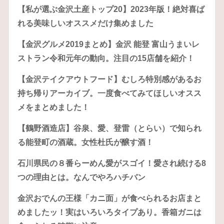
【私が選ぶ金沢土産トップ20】2023年版！絶対喜ば
れる美味しいオススメだけ集めました
【金沢グルメ2019まとめ】金沢 能登 富山うまいレ
ストラン令和元年の動向。注目の15店舗を紹介！
【金沢テイクアウトフード】むしろ特別感があるお
持ち帰りアーカイブ。一度食べてみてほしいオスス
メをまとめました！
【鶴野酒造店】谷泉、愛、登雷（とらい）で知られ
る能登町の酒蔵。女性杜氏が醸す酒！
石川県民の８番らーめん愛がスゴイ！愛され続ける8
つの理由とは。なんでやろハチバン
金沢おでんの王様「カニ面」が食べられるお店まと
めましたッ！実はいろいろタイプあり。香箱ガニは