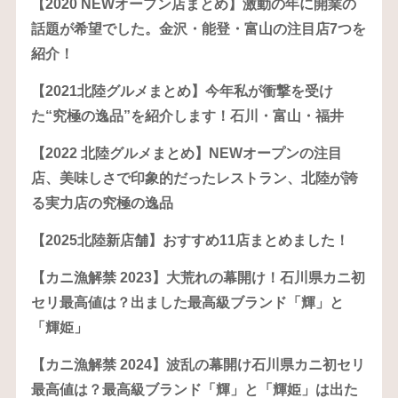
【2020 NEWオープン店まとめ】激動の年に開業の
話題が希望でした。金沢・能登・富山の注目店7つを
紹介！
【2021北陸グルメまとめ】今年私が衝撃を受け
た“究極の逸品”を紹介します！石川・富山・福井
【2022 北陸グルメまとめ】NEWオープンの注目
店、美味しさで印象的だったレストラン、北陸が誇
る実力店の究極の逸品
【2025北陸新店舗】おすすめ11店まとめました！
【カニ漁解禁 2023】大荒れの幕開け！石川県カニ初
セリ最高値は？出ました最高級ブランド「輝」と
「輝姫」
【カニ漁解禁 2024】波乱の幕開け石川県カニ初セリ
最高値は？最高級ブランド「輝」と「輝姫」は出た