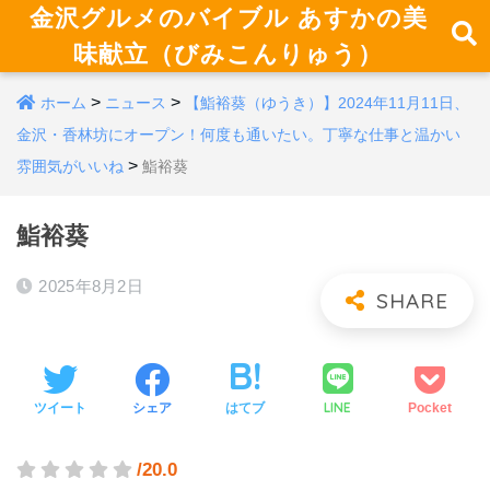
金沢グルメのバイブル あすかの美
味献立（びみこんりゅう）
>
>
ホーム
ニュース
【鮨裕葵（ゆうき）】2024年11月11日、
金沢・香林坊にオープン！何度も通いたい。丁寧な仕事と温かい
>
雰囲気がいいね
鮨裕葵
鮨裕葵
2025年8月2日
LINE
ツイート
シェア
はてブ
Pocket
/20.0