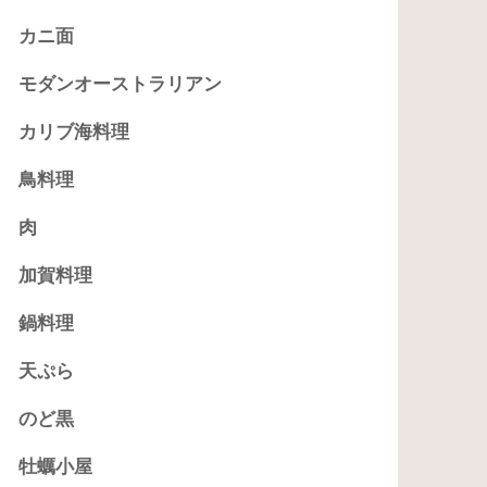
カニ面
モダンオーストラリアン
カリブ海料理
鳥料理
肉
加賀料理
鍋料理
天ぷら
のど黒
牡蠣小屋