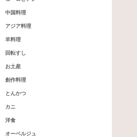
中国料理
アジア料理
羊料理
回転すし
お土産
創作料理
とんかつ
カニ
洋食
オーベルジュ