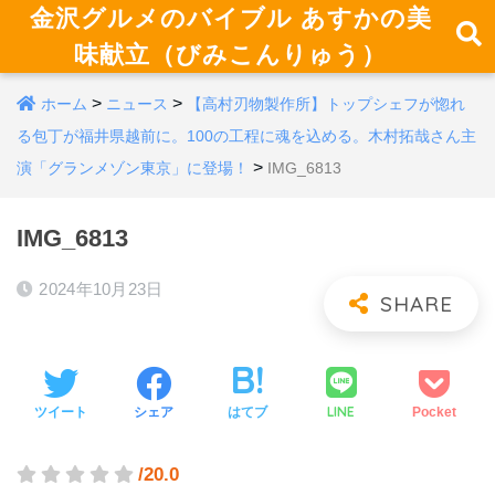
金沢グルメのバイブル あすかの美
味献立（びみこんりゅう）
>
>
ホーム
ニュース
【高村刃物製作所】トップシェフが惚れ
る包丁が福井県越前に。100の工程に魂を込める。木村拓哉さん主
>
演「グランメゾン東京」に登場！
IMG_6813
IMG_6813
2024年10月23日
LINE
ツイート
シェア
はてブ
Pocket
/20.0