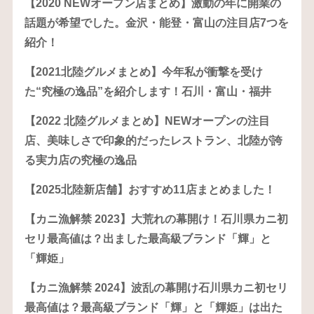
【2020 NEWオープン店まとめ】激動の年に開業の
話題が希望でした。金沢・能登・富山の注目店7つを
紹介！
【2021北陸グルメまとめ】今年私が衝撃を受け
た“究極の逸品”を紹介します！石川・富山・福井
【2022 北陸グルメまとめ】NEWオープンの注目
店、美味しさで印象的だったレストラン、北陸が誇
る実力店の究極の逸品
【2025北陸新店舗】おすすめ11店まとめました！
【カニ漁解禁 2023】大荒れの幕開け！石川県カニ初
セリ最高値は？出ました最高級ブランド「輝」と
「輝姫」
【カニ漁解禁 2024】波乱の幕開け石川県カニ初セリ
最高値は？最高級ブランド「輝」と「輝姫」は出た