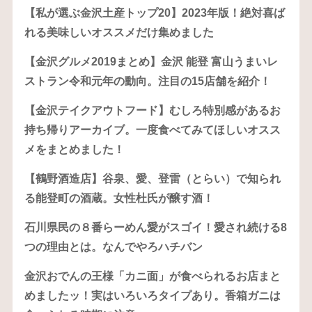
【私が選ぶ金沢土産トップ20】2023年版！絶対喜ば
れる美味しいオススメだけ集めました
【金沢グルメ2019まとめ】金沢 能登 富山うまいレ
ストラン令和元年の動向。注目の15店舗を紹介！
【金沢テイクアウトフード】むしろ特別感があるお
持ち帰りアーカイブ。一度食べてみてほしいオスス
メをまとめました！
【鶴野酒造店】谷泉、愛、登雷（とらい）で知られ
る能登町の酒蔵。女性杜氏が醸す酒！
石川県民の８番らーめん愛がスゴイ！愛され続ける8
つの理由とは。なんでやろハチバン
金沢おでんの王様「カニ面」が食べられるお店まと
めましたッ！実はいろいろタイプあり。香箱ガニは