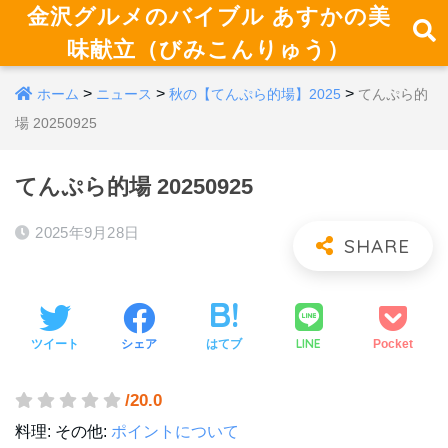
金沢グルメのバイブル あすかの美
味献立（びみこんりゅう）
>
>
>
ホーム
ニュース
秋の【てんぷら的場】2025
てんぷら的
場 20250925
てんぷら的場 20250925
2025年9月28日
LINE
ツイート
シェア
はてブ
Pocket
/20.0
料理:
その他:
ポイントについて