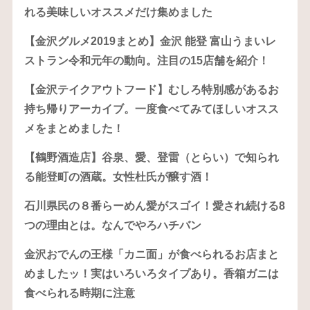
れる美味しいオススメだけ集めました
【金沢グルメ2019まとめ】金沢 能登 富山うまいレ
ストラン令和元年の動向。注目の15店舗を紹介！
【金沢テイクアウトフード】むしろ特別感があるお
持ち帰りアーカイブ。一度食べてみてほしいオスス
メをまとめました！
【鶴野酒造店】谷泉、愛、登雷（とらい）で知られ
る能登町の酒蔵。女性杜氏が醸す酒！
石川県民の８番らーめん愛がスゴイ！愛され続ける8
つの理由とは。なんでやろハチバン
金沢おでんの王様「カニ面」が食べられるお店まと
めましたッ！実はいろいろタイプあり。香箱ガニは
食べられる時期に注意