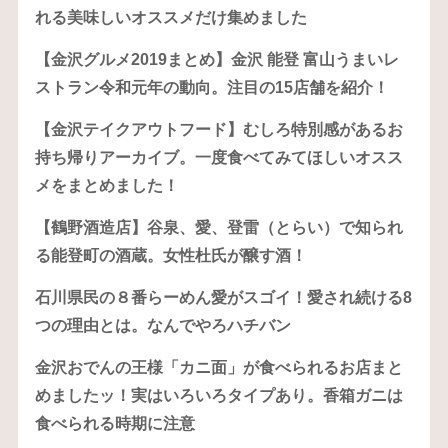
れる美味しいオススメだけ集めました
【金沢グルメ2019まとめ】金沢 能登 富山うまいレ
ストラン令和元年の動向。注目の15店舗を紹介！
【金沢テイクアウトフード】むしろ特別感があるお
持ち帰りアーカイブ。一度食べてみてほしいオスス
メをまとめました！
【鶴野酒造店】谷泉、愛、登雷（とらい）で知られ
る能登町の酒蔵。女性杜氏が醸す酒！
石川県民の８番らーめん愛がスゴイ！愛され続ける8
つの理由とは。なんでやろハチバン
金沢おでんの王様「カニ面」が食べられるお店まと
めましたッ！実はいろいろタイプあり。香箱ガニは
食べられる時期に注意