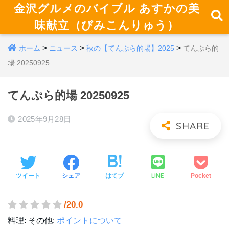
金沢グルメのバイブル あすかの美
味献立（びみこんりゅう）
>
>
>
ホーム
ニュース
秋の【てんぷら的場】2025
てんぷら的
場 20250925
てんぷら的場 20250925
2025年9月28日
LINE
ツイート
シェア
はてブ
Pocket
/20.0
料理:
その他:
ポイントについて