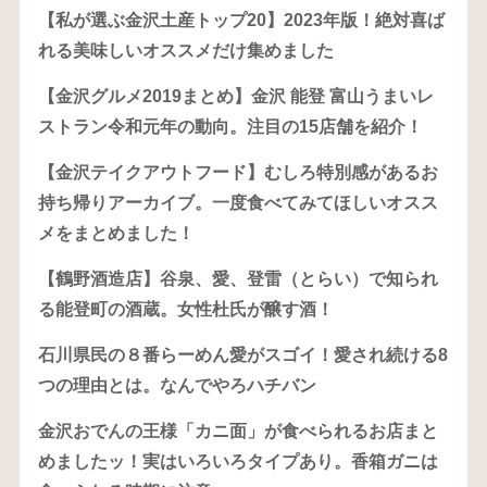
【私が選ぶ金沢土産トップ20】2023年版！絶対喜ば
れる美味しいオススメだけ集めました
【金沢グルメ2019まとめ】金沢 能登 富山うまいレ
ストラン令和元年の動向。注目の15店舗を紹介！
【金沢テイクアウトフード】むしろ特別感があるお
持ち帰りアーカイブ。一度食べてみてほしいオスス
メをまとめました！
【鶴野酒造店】谷泉、愛、登雷（とらい）で知られ
る能登町の酒蔵。女性杜氏が醸す酒！
石川県民の８番らーめん愛がスゴイ！愛され続ける8
つの理由とは。なんでやろハチバン
金沢おでんの王様「カニ面」が食べられるお店まと
めましたッ！実はいろいろタイプあり。香箱ガニは