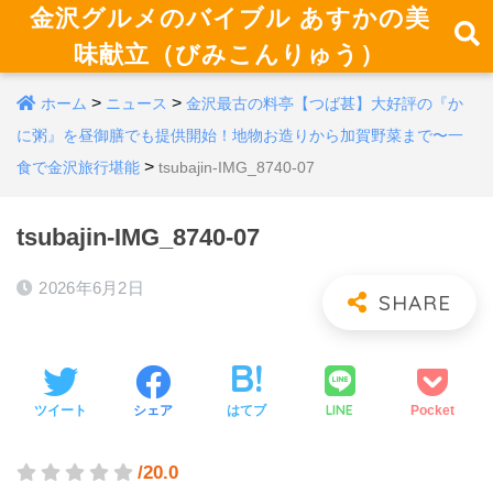
金沢グルメのバイブル あすかの美
味献立（びみこんりゅう）
>
>
ホーム
ニュース
金沢最古の料亭【つば甚】大好評の『か
に粥』を昼御膳でも提供開始！地物お造りから加賀野菜まで〜一
>
食で金沢旅行堪能
tsubajin-IMG_8740-07
tsubajin-IMG_8740-07
2026年6月2日
LINE
ツイート
シェア
はてブ
Pocket
/20.0