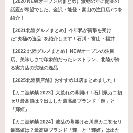
【2020 NEWオープン店まとめ】激動の年に開業の
話題が希望でした。金沢・能登・富山の注目店7つを
紹介！
【2021北陸グルメまとめ】今年私が衝撃を受け
た“究極の逸品”を紹介します！石川・富山・福井
【2022 北陸グルメまとめ】NEWオープンの注目
店、美味しさで印象的だったレストラン、北陸が誇
る実力店の究極の逸品
【2025北陸新店舗】おすすめ11店まとめました！
【カニ漁解禁 2023】大荒れの幕開け！石川県カニ初
セリ最高値は？出ました最高級ブランド「輝」と
「輝姫」
【カニ漁解禁 2024】波乱の幕開け石川県カニ初セリ
最高値は？最高級ブランド「輝」と「輝姫」は出た