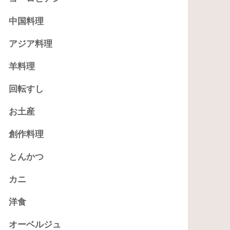
中国料理
アジア料理
羊料理
回転すし
お土産
創作料理
とんかつ
カニ
洋食
オーベルジュ