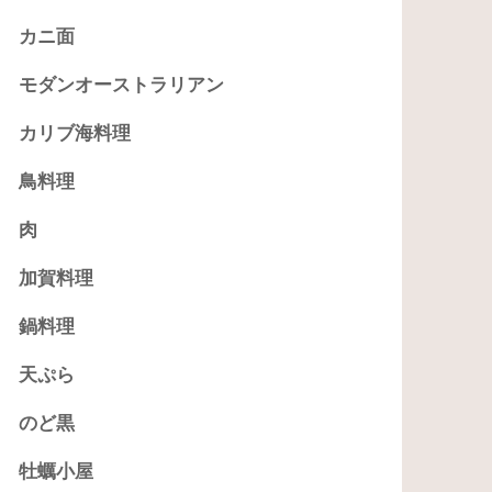
カニ面
モダンオーストラリアン
カリブ海料理
鳥料理
肉
加賀料理
鍋料理
天ぷら
のど黒
牡蠣小屋