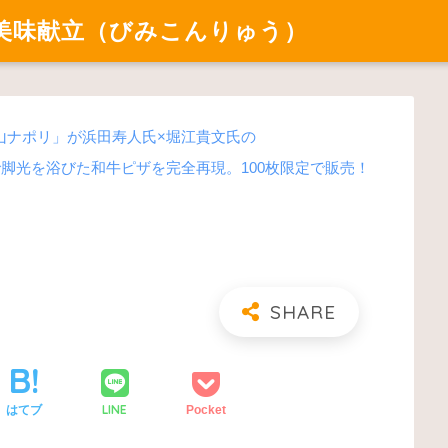
美味献立（びみこんりゅう）
山ナポリ」が浜田寿人氏×堀江貴文氏の
ーで脚光を浴びた和牛ピザを完全再現。100枚限定で販売！
LINE
はてブ
Pocket