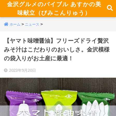
金沢グルメのバイブル あすかの美
味献立（びみこんりゅう）
>
>
ホーム
ニュース
【ヤマト味噌醤油】フリーズドライ贅沢
みそ汁はこだわりのおいしさ。金沢模様
の袋入りがお土産に最適！
2023年9月20日