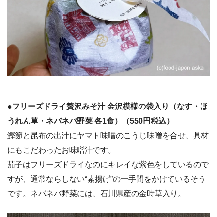
●フリーズドライ贅沢みそ汁 金沢模様の袋入り（なす・ほ
うれん草・ネバネバ野菜 各1食）（550円税込）
鰹節と昆布の出汁にヤマト味噌のこうじ味噌を合せ、具材
にもこだわったお味噌汁です。
茄子はフリーズドライなのにキレイな紫色をしているので
すが、通常ならしない“素揚げ”の一手間をかけているそう
です。ネバネバ野菜には、石川県産の金時草入り。