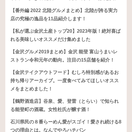
【番外編 2022 北陸グルメまとめ】北陸が誇る実力
店の究極の逸品を11品紹介します！
【私が選ぶ金沢土産トップ20】2023年版！絶対喜ば
れる美味しいオススメだけ集めました
【金沢グルメ2019まとめ】金沢 能登 富山うまいレ
ストラン令和元年の動向。注目の15店舗を紹介！
【金沢テイクアウトフード】むしろ特別感があるお
持ち帰りアーカイブ。一度食べてみてほしいオスス
メをまとめました！
【鶴野酒造店】谷泉、愛、登雷（とらい）で知られ
る能登町の酒蔵。女性杜氏が醸す酒！
石川県民の８番らーめん愛がスゴイ！愛され続ける8
つの理由とは。なんでやろハチバン