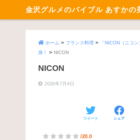
金沢グルメのバイブル あすかの
>
>
ホーム
フランス料理
「NICON（ニ
>
身！
NICON
NICON
2026年7月4日
ツイート
シェア
/20.0