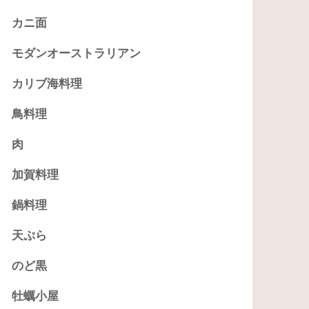
カニ面
モダンオーストラリアン
カリブ海料理
鳥料理
肉
加賀料理
鍋料理
天ぷら
のど黒
牡蠣小屋