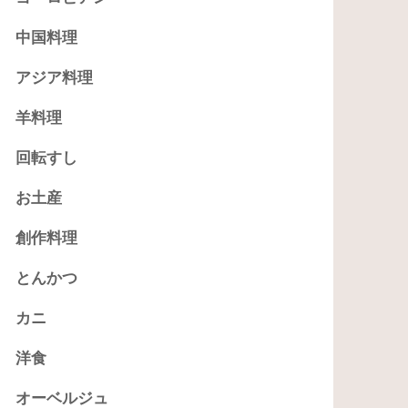
中国料理
アジア料理
羊料理
回転すし
お土産
創作料理
とんかつ
カニ
洋食
オーベルジュ