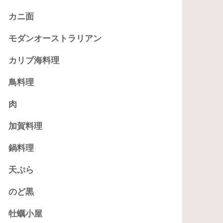
カニ面
モダンオーストラリアン
カリブ海料理
鳥料理
肉
加賀料理
鍋料理
天ぷら
のど黒
牡蠣小屋