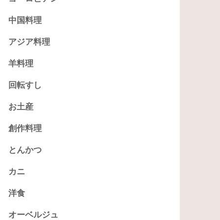
中国料理
アジア料理
羊料理
回転すし
お土産
創作料理
とんかつ
カニ
洋食
オーベルジュ