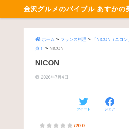
金沢グルメのバイブル あすかの
>
>
ホーム
フランス料理
「NICON（ニ
>
身！
NICON
NICON
2026年7月4日
ツイート
シェア
/20.0