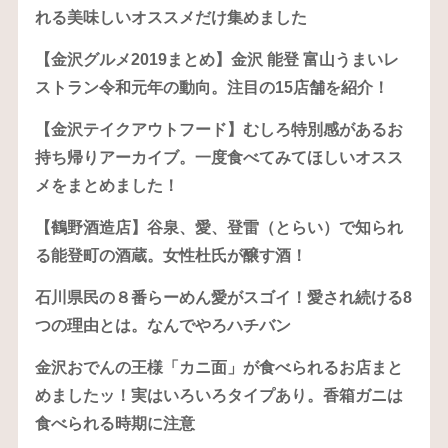
れる美味しいオススメだけ集めました
【金沢グルメ2019まとめ】金沢 能登 富山うまいレ
ストラン令和元年の動向。注目の15店舗を紹介！
【金沢テイクアウトフード】むしろ特別感があるお
持ち帰りアーカイブ。一度食べてみてほしいオスス
メをまとめました！
【鶴野酒造店】谷泉、愛、登雷（とらい）で知られ
る能登町の酒蔵。女性杜氏が醸す酒！
石川県民の８番らーめん愛がスゴイ！愛され続ける8
つの理由とは。なんでやろハチバン
金沢おでんの王様「カニ面」が食べられるお店まと
めましたッ！実はいろいろタイプあり。香箱ガニは
食べられる時期に注意