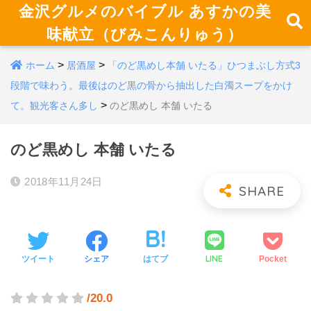
金沢グルメのバイブル あすかの美
味献立（びみこんりゅう）
>
>
ホーム
居酒屋
「のど黒めし本舗 いたる」ひつまぶし方式3
段階で味わう。最後はのど黒の骨から抽出した白濁スープをかけ
>
て。観光客さん多し
のど黒めし 本舗 いたる
のど黒めし 本舗 いたる
2018年11月24日
LINE
ツイート
シェア
はてブ
Pocket
/20.0