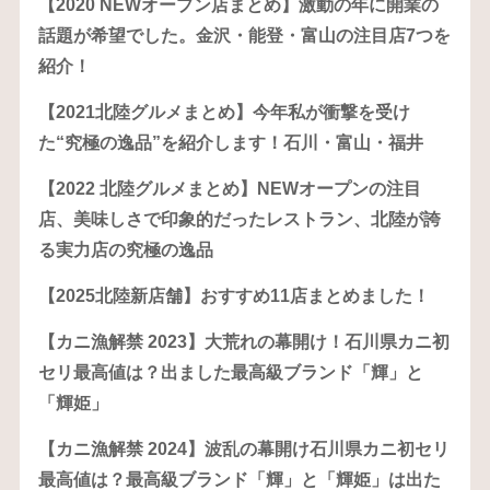
【2020 NEWオープン店まとめ】激動の年に開業の
話題が希望でした。金沢・能登・富山の注目店7つを
紹介！
【2021北陸グルメまとめ】今年私が衝撃を受け
た“究極の逸品”を紹介します！石川・富山・福井
【2022 北陸グルメまとめ】NEWオープンの注目
店、美味しさで印象的だったレストラン、北陸が誇
る実力店の究極の逸品
【2025北陸新店舗】おすすめ11店まとめました！
【カニ漁解禁 2023】大荒れの幕開け！石川県カニ初
セリ最高値は？出ました最高級ブランド「輝」と
「輝姫」
【カニ漁解禁 2024】波乱の幕開け石川県カニ初セリ
最高値は？最高級ブランド「輝」と「輝姫」は出た