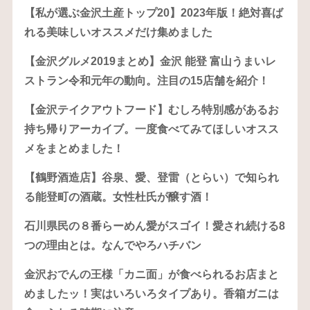
【私が選ぶ金沢土産トップ20】2023年版！絶対喜ば
れる美味しいオススメだけ集めました
【金沢グルメ2019まとめ】金沢 能登 富山うまいレ
ストラン令和元年の動向。注目の15店舗を紹介！
【金沢テイクアウトフード】むしろ特別感があるお
持ち帰りアーカイブ。一度食べてみてほしいオスス
メをまとめました！
【鶴野酒造店】谷泉、愛、登雷（とらい）で知られ
る能登町の酒蔵。女性杜氏が醸す酒！
石川県民の８番らーめん愛がスゴイ！愛され続ける8
つの理由とは。なんでやろハチバン
金沢おでんの王様「カニ面」が食べられるお店まと
めましたッ！実はいろいろタイプあり。香箱ガニは