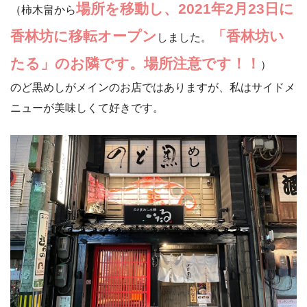
場所を移動し、2021年2月23日に
（柿木畠から
香林坊に移転オープン
「香林坊い
しました。
たる」のお隣です。場所注意です！！
）
のど黒めしがメインのお店ではありますが、私はサイドメ
ニューが美味しくて好きです。