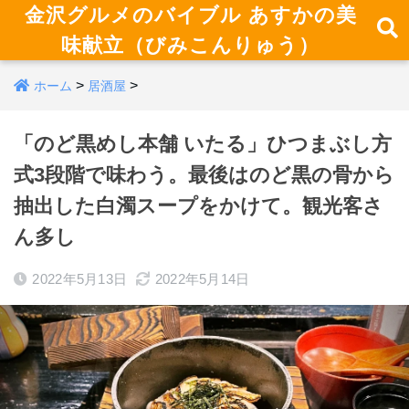
金沢グルメのバイブル あすかの美
味献立（びみこんりゅう）
>
>
ホーム
居酒屋
「のど黒めし本舗 いたる」ひつまぶし方
式3段階で味わう。最後はのど黒の骨から
抽出した白濁スープをかけて。観光客さ
ん多し
2022年5月13日
2022年5月14日