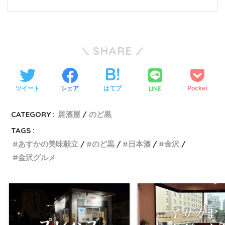
SHARE
LINE
ツイート
シェア
はてブ
Pocket
CATEGORY :
居酒屋
のど黒
TAGS :
あすかの美味献立
のど黒
日本酒
金沢
金沢グルメ