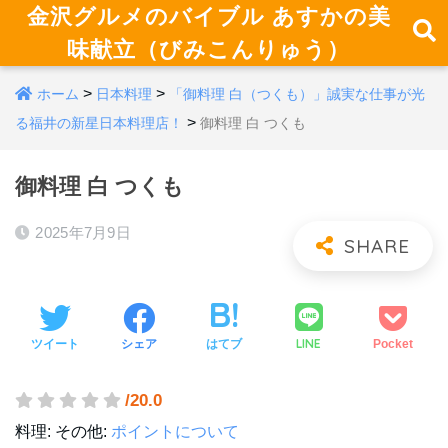
金沢グルメのバイブル あすかの美
味献立（びみこんりゅう）
>
>
ホーム
日本料理
「御料理 白（つくも）」誠実な仕事が光
>
る福井の新星日本料理店！
御料理 白 つくも
御料理 白 つくも
2025年7月9日
LINE
ツイート
シェア
はてブ
Pocket
/20.0
料理:
その他:
ポイントについて