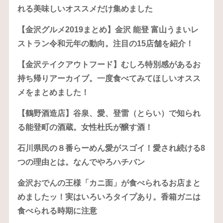
れる美味しいオススメだけ集めました
【金沢グルメ2019まとめ】金沢 能登 富山うまいレ
ストラン令和元年の動向。注目の15店舗を紹介！
【金沢テイクアウトフード】むしろ特別感があるお
持ち帰りアーカイブ。一度食べてみてほしいオスス
メをまとめました！
【鶴野酒造店】谷泉、愛、登雷（とらい）で知られ
る能登町の酒蔵。女性杜氏が醸す酒！
石川県民の８番らーめん愛がスゴイ！愛され続ける8
つの理由とは。なんでやろハチバン
金沢おでんの王様「カニ面」が食べられるお店まと
めましたッ！実はいろいろタイプあり。香箱ガニは
食べられる時期に注意