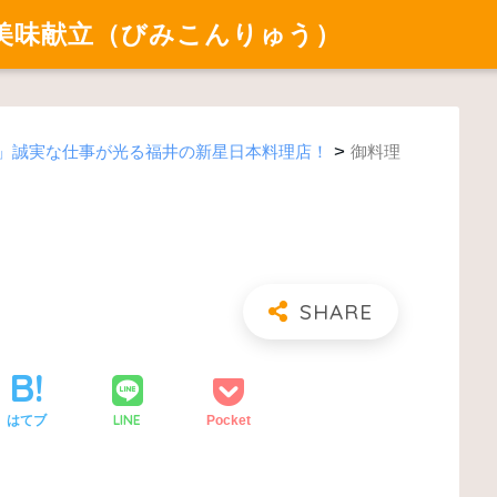
美味献立（びみこんりゅう）
>
）」誠実な仕事が光る福井の新星日本料理店！
御料理
LINE
はてブ
Pocket