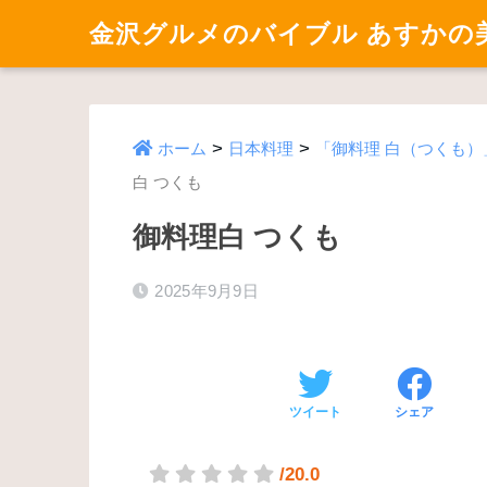
金沢グルメのバイブル あすかの
>
>
ホーム
日本料理
「御料理 白（つくも
白 つくも
御料理白 つくも
2025年9月9日
ツイート
シェア
/20.0