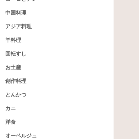
中国料理
アジア料理
羊料理
回転すし
お土産
創作料理
とんかつ
カニ
洋食
オーベルジュ