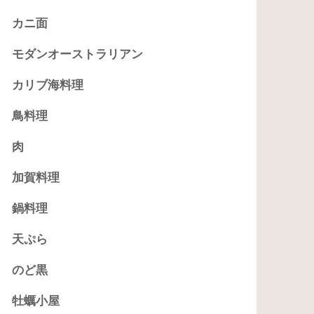
カニ面
モダンオーストラリアン
カリブ海料理
鳥料理
肉
加賀料理
鍋料理
天ぷら
のど黒
牡蠣小屋