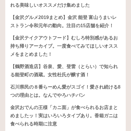
れる美味しいオススメだけ集めました
【金沢グルメ2019まとめ】金沢 能登 富山うまいレ
ストラン令和元年の動向。注目の15店舗を紹介！
【金沢テイクアウトフード】むしろ特別感があるお
持ち帰りアーカイブ。一度食べてみてほしいオスス
メをまとめました！
【鶴野酒造店】谷泉、愛、登雷（とらい）で知られ
る能登町の酒蔵。女性杜氏が醸す酒！
石川県民の８番らーめん愛がスゴイ！愛され続ける8
つの理由とは。なんでやろハチバン
金沢おでんの王様「カニ面」が食べられるお店まと
めましたッ！実はいろいろタイプあり。香箱ガニは
食べられる時期に注意