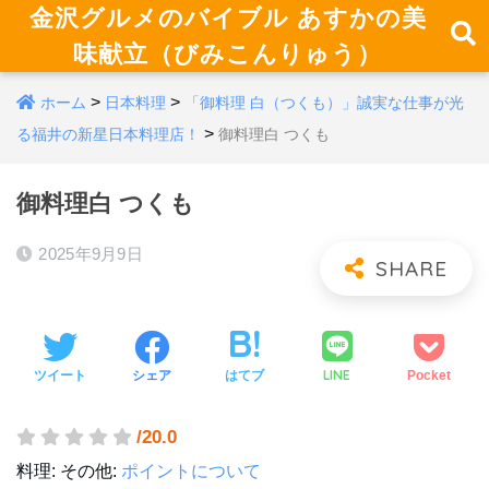
金沢グルメのバイブル あすかの美
味献立（びみこんりゅう）
>
>
ホーム
日本料理
「御料理 白（つくも）」誠実な仕事が光
>
る福井の新星日本料理店！
御料理白 つくも
御料理白 つくも
2025年9月9日
LINE
ツイート
シェア
はてブ
Pocket
/20.0
料理:
その他:
ポイントについて