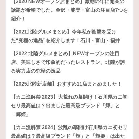
【2020 NEWオープン店まとめ】激動の年に開業の
話題が希望でした。金沢・能登・富山の注目店7つを
紹介！
【2021北陸グルメまとめ】今年私が衝撃を受け
た“究極の逸品”を紹介します！石川・富山・福井
【2022 北陸グルメまとめ】NEWオープンの注目
店、美味しさで印象的だったレストラン、北陸が誇
る実力店の究極の逸品
【2025北陸新店舗】おすすめ11店まとめました！
【カニ漁解禁 2023】大荒れの幕開け！石川県カニ初
セリ最高値は？出ました最高級ブランド「輝」と
「輝姫」
【カニ漁解禁 2024】波乱の幕開け石川県カニ初セリ
最高値は？最高級ブランド「輝」と「輝姫」は出た