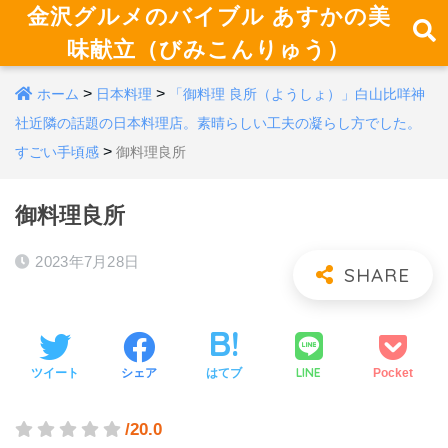
金沢グルメのバイブル あすかの美
味献立（びみこんりゅう）
>
>
ホーム
日本料理
「御料理 良所（ようしょ）」白山比咩神
社近隣の話題の日本料理店。素晴らしい工夫の凝らし方でした。
>
すごい手頃感
御料理良所
御料理良所
2023年7月28日
LINE
ツイート
シェア
はてブ
Pocket
/20.0