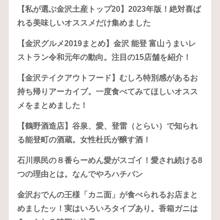
【私が選ぶ金沢土産トップ20】2023年版！絶対喜ば
れる美味しいオススメだけ集めました
【金沢グルメ2019まとめ】金沢 能登 富山うまいレ
ストラン令和元年の動向。注目の15店舗を紹介！
【金沢テイクアウトフード】むしろ特別感があるお
持ち帰りアーカイブ。一度食べてみてほしいオスス
メをまとめました！
【鶴野酒造店】谷泉、愛、登雷（とらい）で知られ
る能登町の酒蔵。女性杜氏が醸す酒！
石川県民の８番らーめん愛がスゴイ！愛され続ける8
つの理由とは。なんでやろハチバン
金沢おでんの王様「カニ面」が食べられるお店まと
めましたッ！実はいろいろタイプあり。香箱ガニは