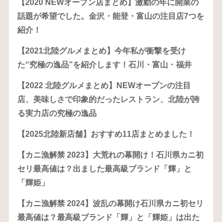
【2020 NEWオープン店まとめ】激動の年に開業の
話題が希望でした。金沢・能登・富山の注目店7つを
紹介！
【2021北陸グルメまとめ】今年私が衝撃を受け
た“究極の逸品”を紹介します！石川・富山・福井
【2022 北陸グルメまとめ】NEWオープンの注目
店、美味しさで印象的だったレストラン、北陸が誇
る実力店の究極の逸品
【2025北陸新店舗】おすすめ11店まとめました！
【カニ漁解禁 2023】大荒れの幕開け！石川県カニ初
セリ最高値は？出ました最高級ブランド「輝」と
「輝姫」
【カニ漁解禁 2024】波乱の幕開け石川県カニ初セリ
最高値は？最高級ブランド「輝」と「輝姫」は出た