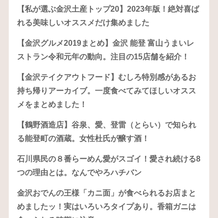
【私が選ぶ金沢土産トップ20】2023年版！絶対喜ば
れる美味しいオススメだけ集めました
【金沢グルメ2019まとめ】金沢 能登 富山うまいレ
ストラン令和元年の動向。注目の15店舗を紹介！
【金沢テイクアウトフード】むしろ特別感があるお
持ち帰りアーカイブ。一度食べてみてほしいオスス
メをまとめました！
【鶴野酒造店】谷泉、愛、登雷（とらい）で知られ
る能登町の酒蔵。女性杜氏が醸す酒！
石川県民の８番らーめん愛がスゴイ！愛され続ける8
つの理由とは。なんでやろハチバン
金沢おでんの王様「カニ面」が食べられるお店まと
めましたッ！実はいろいろタイプあり。香箱ガニは