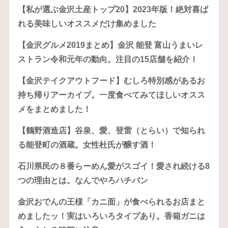
【私が選ぶ金沢土産トップ20】2023年版！絶対喜ば
れる美味しいオススメだけ集めました
【金沢グルメ2019まとめ】金沢 能登 富山うまいレ
ストラン令和元年の動向。注目の15店舗を紹介！
【金沢テイクアウトフード】むしろ特別感があるお
持ち帰りアーカイブ。一度食べてみてほしいオスス
メをまとめました！
【鶴野酒造店】谷泉、愛、登雷（とらい）で知られ
る能登町の酒蔵。女性杜氏が醸す酒！
石川県民の８番らーめん愛がスゴイ！愛され続ける8
つの理由とは。なんでやろハチバン
金沢おでんの王様「カニ面」が食べられるお店まと
めましたッ！実はいろいろタイプあり。香箱ガニは