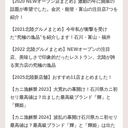
【2020 NEWオープン店まとめ】激動の年に開業の
話題が希望でした。金沢・能登・富山の注目店7つを
紹介！
【2021北陸グルメまとめ】今年私が衝撃を受け
た“究極の逸品”を紹介します！石川・富山・福井
【2022 北陸グルメまとめ】NEWオープンの注目
店、美味しさで印象的だったレストラン、北陸が誇
る実力店の究極の逸品
【2025北陸新店舗】おすすめ11店まとめました！
【カニ漁解禁 2023】大荒れの幕開け！石川県カニ初
セリ最高値は？出ました最高級ブランド「輝」と
「輝姫」
【カニ漁解禁 2024】波乱の幕開け石川県カニ初セリ
最高値は？最高級ブランド「輝」と「輝姫」は出た