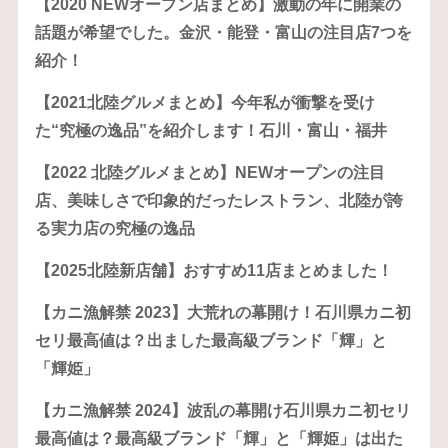
【2020 NEWオープン店まとめ】激動の年に開業の
話題が希望でした。金沢・能登・富山の注目店7つを
紹介！
【2021北陸グルメまとめ】今年私が衝撃を受け
た“究極の逸品”を紹介します！石川・富山・福井
【2022 北陸グルメまとめ】NEWオープンの注目
店、美味しさで印象的だったレストラン、北陸が誇
る実力店の究極の逸品
【2025北陸新店舗】おすすめ11店まとめました！
【カニ漁解禁 2023】大荒れの幕開け！石川県カニ初
セリ最高値は？出ました最高級ブランド「輝」と
「輝姫」
【カニ漁解禁 2024】波乱の幕開け石川県カニ初セリ
最高値は？最高級ブランド「輝」と「輝姫」は出た