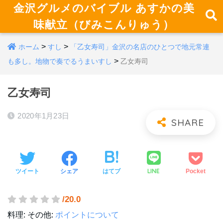
金沢グルメのバイブル あすかの美
味献立（びみこんりゅう）
>
>
ホーム
すし
「乙女寿司」金沢の名店のひとつで地元常連
>
も多し。地物で奏でるうまいすし
乙女寿司
乙女寿司
2020年1月23日
LINE
ツイート
シェア
はてブ
Pocket
/20.0
料理:
その他:
ポイントについて