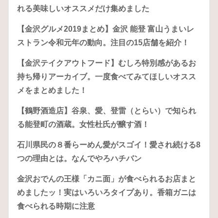
れる美味しいオススメだけ集めました
【金沢グルメ2019まとめ】金沢 能登 富山うまいレ
ストラン令和元年の動向。注目の15店舗を紹介！
【金沢テイクアウトフード】むしろ特別感があるお
持ち帰りアーカイブ。一度食べてみてほしいオスス
メをまとめました！
【鶴野酒造店】谷泉、愛、登雷（とらい）で知られ
る能登町の酒蔵。女性杜氏が醸す酒！
石川県民の８番らーめん愛がスゴイ！愛され続ける8
つの理由とは。なんでやろハチバン
金沢おでんの王様「カニ面」が食べられるお店まと
めましたッ！実はいろいろタイプあり。香箱ガニは
食べられる時期に注意