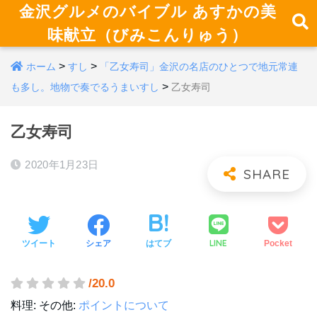
金沢グルメのバイブル あすかの美
味献立（びみこんりゅう）
>
>
ホーム
すし
「乙女寿司」金沢の名店のひとつで地元常連
>
も多し。地物で奏でるうまいすし
乙女寿司
乙女寿司
2020年1月23日
LINE
ツイート
シェア
はてブ
Pocket
/20.0
料理:
その他:
ポイントについて