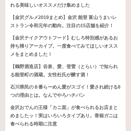
れる美味しいオススメだけ集めました
【金沢グルメ2019まとめ】金沢 能登 富山うまいレ
ストラン令和元年の動向。注目の15店舗を紹介！
【金沢テイクアウトフード】むしろ特別感があるお
持ち帰りアーカイブ。一度食べてみてほしいオスス
メをまとめました！
【鶴野酒造店】谷泉、愛、登雷（とらい）で知られ
る能登町の酒蔵。女性杜氏が醸す酒！
石川県民の８番らーめん愛がスゴイ！愛され続ける8
つの理由とは。なんでやろハチバン
金沢おでんの王様「カニ面」が食べられるお店まと
めましたッ！実はいろいろタイプあり。香箱ガニは
食べられる時期に注意