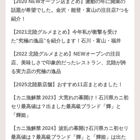
【2020 NEWオープン店まとめ】激動の年に開業の
話題が希望でした。金沢・能登・富山の注目店7つを
紹介！
【2021北陸グルメまとめ】今年私が衝撃を受け
た“究極の逸品”を紹介します！石川・富山・福井
【2022 北陸グルメまとめ】NEWオープンの注目
店、美味しさで印象的だったレストラン、北陸が誇
る実力店の究極の逸品
【2025北陸新店舗】おすすめ11店まとめました！
【カニ漁解禁 2023】大荒れの幕開け！石川県カニ初
セリ最高値は？出ました最高級ブランド「輝」と
「輝姫」
【カニ漁解禁 2024】波乱の幕開け石川県カニ初セリ
最高値は？最高級ブランド「輝」と「輝姫」は出た