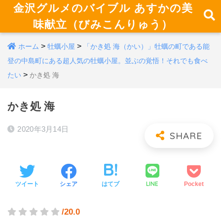
金沢グルメのバイブル あすかの美
味献立（びみこんりゅう）
>
>
ホーム
牡蠣小屋
「かき処 海（かい）」牡蠣の町である能
登の中島町にある超人気の牡蠣小屋。並ぶの覚悟！それでも食べ
>
たい
かき処 海
かき処 海
2020年3月14日
LINE
ツイート
シェア
はてブ
Pocket
/20.0