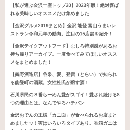
【私が選ぶ金沢土産トップ20】2023年版！絶対喜ば
れる美味しいオススメだけ集めました
【金沢グルメ2019まとめ】金沢 能登 富山うまいレ
ストラン令和元年の動向。注目の15店舗を紹介！
【金沢テイクアウトフード】むしろ特別感があるお
持ち帰りアーカイブ。一度食べてみてほしいオスス
メをまとめました！
【鶴野酒造店】谷泉、愛、登雷（とらい）で知られ
る能登町の酒蔵。女性杜氏が醸す酒！
石川県民の８番らーめん愛がスゴイ！愛され続ける8
つの理由とは。なんでやろハチバン
金沢おでんの王様「カニ面」が食べられるお店まと
めましたッ！実はいろいろタイプあり。香箱ガニは