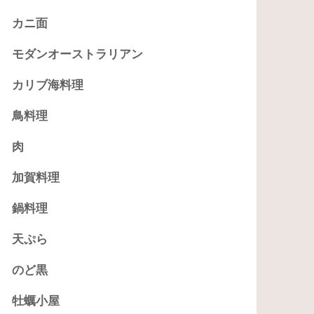
カニ面
モダンオーストラリアン
カリブ海料理
鳥料理
肉
加賀料理
鍋料理
天ぷら
のど黒
牡蠣小屋