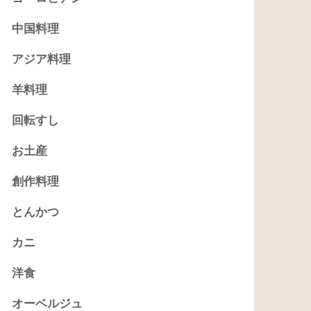
中国料理
アジア料理
羊料理
回転すし
お土産
創作料理
とんかつ
カニ
洋食
オーベルジュ