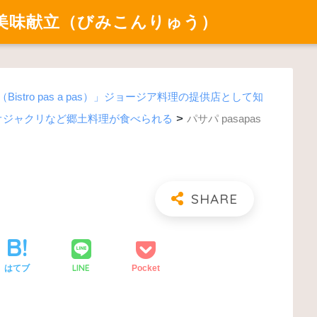
美味献立（びみこんりゅう）
istro pas a pas）」ジョージア料理の提供店として知
>
オジャクリなど郷土料理が食べられる
パサパ pasapas
LINE
はてブ
Pocket