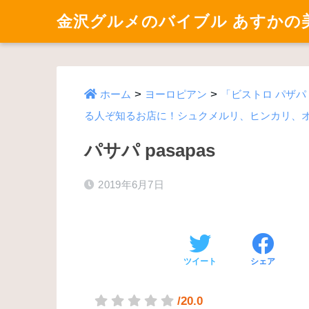
金沢グルメのバイブル あすかの
>
>
ホーム
ヨーロピアン
「ビストロ パザパ（B
る人ぞ知るお店に！シュクメルリ、ヒンカリ、
パサパ pasapas
2019年6月7日
ツイート
シェア
/20.0