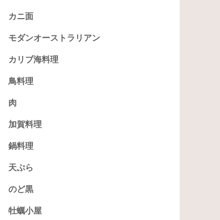
カニ面
モダンオーストラリアン
カリブ海料理
鳥料理
肉
加賀料理
鍋料理
天ぷら
のど黒
牡蠣小屋