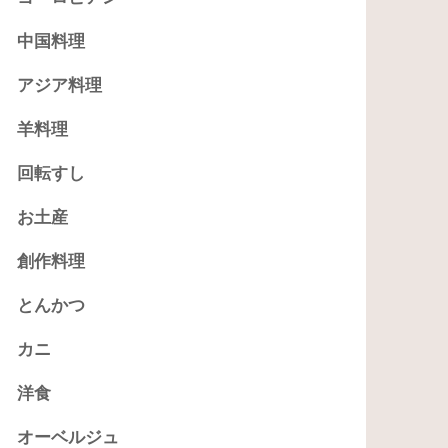
中国料理
アジア料理
羊料理
回転すし
お土産
創作料理
とんかつ
カニ
洋食
オーベルジュ