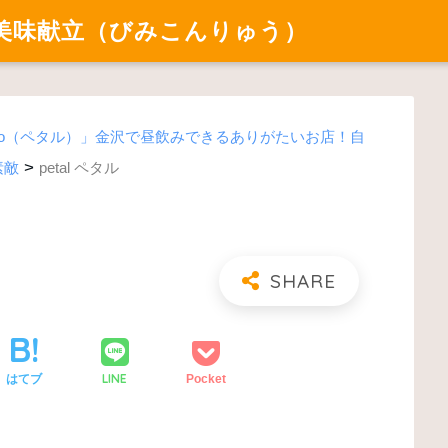
美味献立（びみこんりゅう）
fe&apero（ペタル）」金沢で昼飲みできるありがたいお店！自
>
素敵
petal ペタル
LINE
はてブ
Pocket