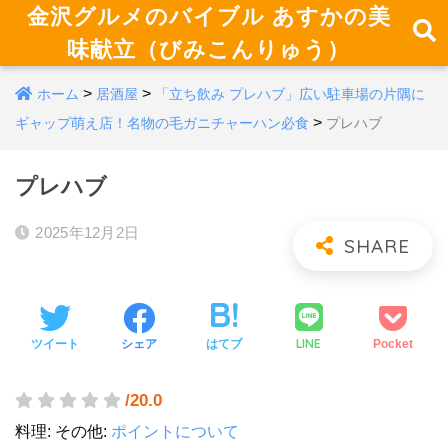
金沢グルメのバイブル あすかの美
味献立（びみこんりゅう）
>
>
ホーム
居酒屋
「立ち飲み プレハブ」広い駐車場の片隅に
>
ギャップ萌え店！名物の毛ガニチャーハン必食
プレハブ
プレハブ
2025年12月2日
LINE
ツイート
シェア
はてブ
Pocket
/20.0
料理:
その他:
ポイントについて