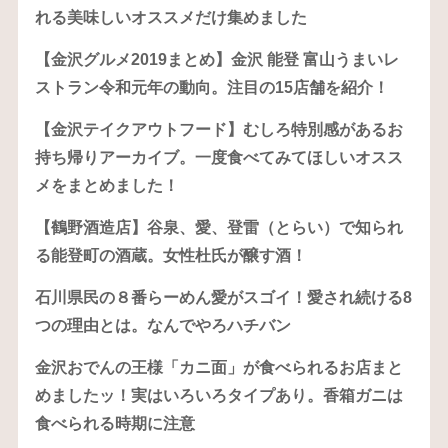
れる美味しいオススメだけ集めました
【金沢グルメ2019まとめ】金沢 能登 富山うまいレ
ストラン令和元年の動向。注目の15店舗を紹介！
【金沢テイクアウトフード】むしろ特別感があるお
持ち帰りアーカイブ。一度食べてみてほしいオスス
メをまとめました！
【鶴野酒造店】谷泉、愛、登雷（とらい）で知られ
る能登町の酒蔵。女性杜氏が醸す酒！
石川県民の８番らーめん愛がスゴイ！愛され続ける8
つの理由とは。なんでやろハチバン
金沢おでんの王様「カニ面」が食べられるお店まと
めましたッ！実はいろいろタイプあり。香箱ガニは
食べられる時期に注意