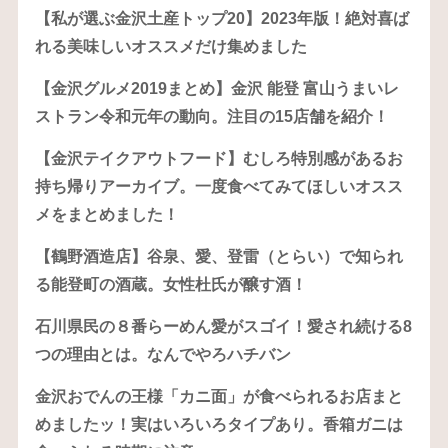
【私が選ぶ金沢土産トップ20】2023年版！絶対喜ば
れる美味しいオススメだけ集めました
【金沢グルメ2019まとめ】金沢 能登 富山うまいレ
ストラン令和元年の動向。注目の15店舗を紹介！
【金沢テイクアウトフード】むしろ特別感があるお
持ち帰りアーカイブ。一度食べてみてほしいオスス
メをまとめました！
【鶴野酒造店】谷泉、愛、登雷（とらい）で知られ
る能登町の酒蔵。女性杜氏が醸す酒！
石川県民の８番らーめん愛がスゴイ！愛され続ける8
つの理由とは。なんでやろハチバン
金沢おでんの王様「カニ面」が食べられるお店まと
めましたッ！実はいろいろタイプあり。香箱ガニは