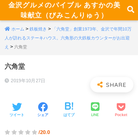
金沢グルメのバイブル あすかの美
味献立（びみこんりゅう）
>
>
ホーム
鉄板焼き
「六角堂」創業1973年、金沢で年間10万
人が訪れるステーキハウス。六角形の大鉄板カウンターがお出迎
>
え
六角堂
六角堂
2019年10月27日
LINE
ツイート
シェア
はてブ
Pocket
/20.0