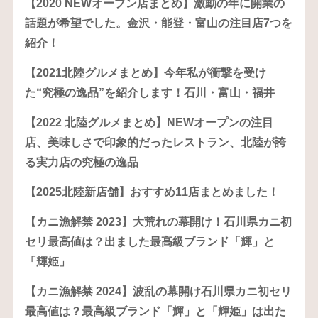
【2020 NEWオープン店まとめ】激動の年に開業の
話題が希望でした。金沢・能登・富山の注目店7つを
紹介！
【2021北陸グルメまとめ】今年私が衝撃を受け
た“究極の逸品”を紹介します！石川・富山・福井
【2022 北陸グルメまとめ】NEWオープンの注目
店、美味しさで印象的だったレストラン、北陸が誇
る実力店の究極の逸品
【2025北陸新店舗】おすすめ11店まとめました！
【カニ漁解禁 2023】大荒れの幕開け！石川県カニ初
セリ最高値は？出ました最高級ブランド「輝」と
「輝姫」
【カニ漁解禁 2024】波乱の幕開け石川県カニ初セリ
最高値は？最高級ブランド「輝」と「輝姫」は出た