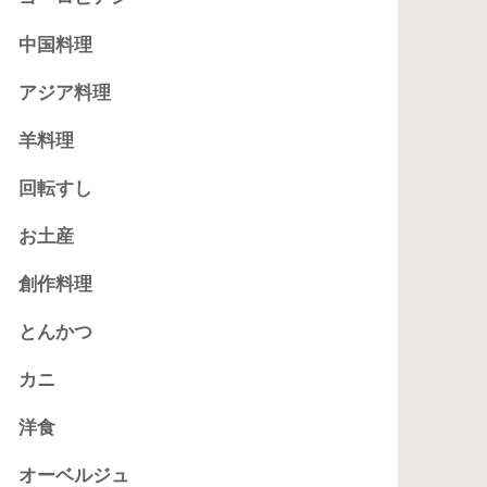
中国料理
アジア料理
羊料理
回転すし
お土産
創作料理
とんかつ
カニ
洋食
オーベルジュ