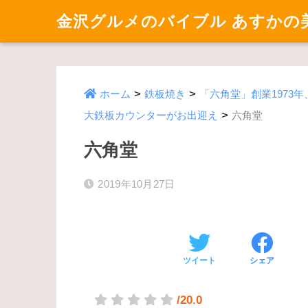
金沢グルメのバイブル あすかの
>
>
ホーム
鉄板焼き
「六角堂」創業1973
>
大鉄板カウンターがお出迎え
六角堂
六角堂
2019年10月27日
ツイート
シェア
/20.0