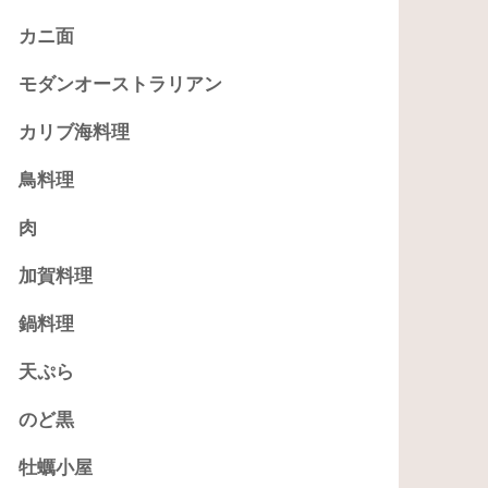
カニ面
モダンオーストラリアン
カリブ海料理
鳥料理
肉
加賀料理
鍋料理
天ぷら
のど黒
牡蠣小屋