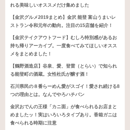
れる美味しいオススメだけ集めました
【金沢グルメ2019まとめ】金沢 能登 富山うまいレ
ストラン令和元年の動向。注目の15店舗を紹介！
【金沢テイクアウトフード】むしろ特別感があるお
持ち帰りアーカイブ。一度食べてみてほしいオスス
メをまとめました！
【鶴野酒造店】谷泉、愛、登雷（とらい）で知られ
る能登町の酒蔵。女性杜氏が醸す酒！
石川県民の８番らーめん愛がスゴイ！愛され続ける8
つの理由とは。なんでやろハチバン
金沢おでんの王様「カニ面」が食べられるお店まと
めましたッ！実はいろいろタイプあり。香箱ガニは
食べられる時期に注意