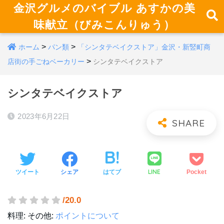
金沢グルメのバイブル あすかの美
味献立（びみこんりゅう）
>
>
ホーム
パン類
「シンタテベイクストア」金沢・新竪町商
>
店街の手ごねベーカリー
シンタテベイクストア
シンタテベイクストア
2023年6月22日
LINE
ツイート
シェア
はてブ
Pocket
/20.0
料理:
その他:
ポイントについて