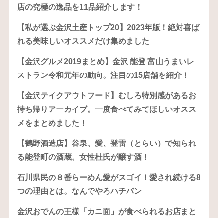
店の究極の逸品を11品紹介します！
【私が選ぶ金沢土産トップ20】2023年版！絶対喜ば
れる美味しいオススメだけ集めました
【金沢グルメ2019まとめ】金沢 能登 富山うまいレ
ストラン令和元年の動向。注目の15店舗を紹介！
【金沢テイクアウトフード】むしろ特別感があるお
持ち帰りアーカイブ。一度食べてみてほしいオスス
メをまとめました！
【鶴野酒造店】谷泉、愛、登雷（とらい）で知られ
る能登町の酒蔵。女性杜氏が醸す酒！
石川県民の８番らーめん愛がスゴイ！愛され続ける8
つの理由とは。なんでやろハチバン
金沢おでんの王様「カニ面」が食べられるお店まと