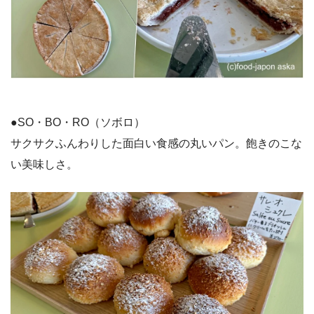
●SO・BO・RO（ソボロ）
サクサクふんわりした面白い食感の丸いパン。飽きのこな
い美味しさ。