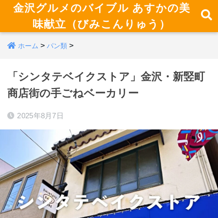
金沢グルメのバイブル あすかの美
味献立（びみこんりゅう）
>
>
ホーム
パン類
「シンタテベイクストア」金沢・新竪町
商店街の手ごねベーカリー
2025年8月7日