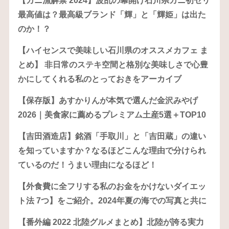
【カニ漁解禁 2024】波乱の幕開け石川県カニ初セリ
最高値は？最高級ブランド「輝」と「輝姫」は出た
のか！？
【ハイセンスで美味しい石川県のオススメカフェ ま
とめ】 非日常のステキ空間と格別な美味しさで心豊
かにしてくれる私のとっておきをアーカイブ
【保存版】あすかりんが本気で選んだ金沢みやげ
2026｜美食家に薦めるプレミアム土産5選＋TOP10
【吉田酒造店】銘酒「手取川」と「吉田蔵」の違い
を知っていますか？なるほどこんな理由で分けられ
ているのだ！うまい理由になるほど！
【外食費に全フリする私のお金をかけないダイエッ
ト法 7つ】をご紹介。2024年夏の海での写真と共に
【番外編 2022 北陸グルメまとめ】北陸が誇る実力