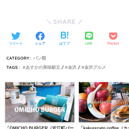
SHARE
LINE
ツイート
シェア
はてブ
Pocket
CATEGORY :
パン類
TAGS :
あすかの美味献立
金沢
金沢グルメ
「OMICHO BURGER（近江町バー
「kakurezato coffee