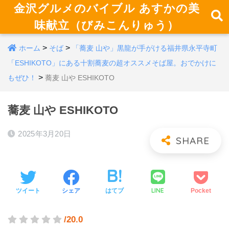
金沢グルメのバイブル あすかの美
味献立（びみこんりゅう）
>
>
ホーム
そば
「蕎麦 山や」黒龍が手がける福井県永平寺町
「ESHIKOTO」にある十割蕎麦の超オススメそば屋。おでかけに
>
もぜひ！
蕎麦 山や ESHIKOTO
蕎麦 山や ESHIKOTO
2025年3月20日
LINE
ツイート
シェア
はてブ
Pocket
/20.0