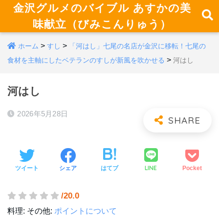
金沢グルメのバイブル あすかの美
味献立（びみこんりゅう）
>
>
ホーム
すし
「河はし」七尾の名店が金沢に移転！七尾の
>
食材を主軸にしたベテランのすしが新風を吹かせる
河はし
河はし
2026年5月28日
LINE
ツイート
シェア
はてブ
Pocket
/20.0
料理:
その他:
ポイントについて