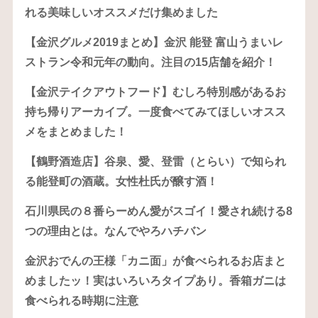
れる美味しいオススメだけ集めました
【金沢グルメ2019まとめ】金沢 能登 富山うまいレ
ストラン令和元年の動向。注目の15店舗を紹介！
【金沢テイクアウトフード】むしろ特別感があるお
持ち帰りアーカイブ。一度食べてみてほしいオスス
メをまとめました！
【鶴野酒造店】谷泉、愛、登雷（とらい）で知られ
る能登町の酒蔵。女性杜氏が醸す酒！
石川県民の８番らーめん愛がスゴイ！愛され続ける8
つの理由とは。なんでやろハチバン
金沢おでんの王様「カニ面」が食べられるお店まと
めましたッ！実はいろいろタイプあり。香箱ガニは
食べられる時期に注意