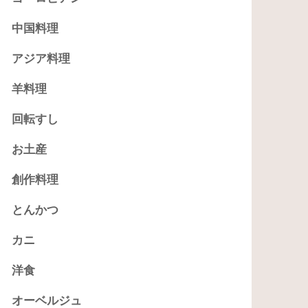
中国料理
アジア料理
羊料理
回転すし
お土産
創作料理
とんかつ
カニ
洋食
オーベルジュ