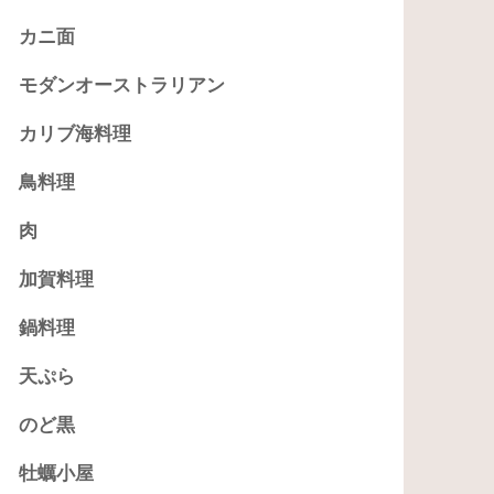
カニ面
モダンオーストラリアン
カリブ海料理
鳥料理
肉
加賀料理
鍋料理
天ぷら
のど黒
牡蠣小屋