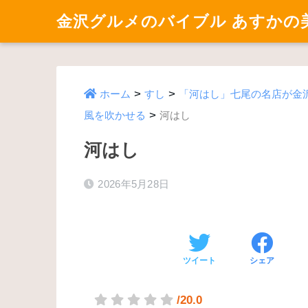
金沢グルメのバイブル あすかの
>
>
ホーム
すし
「河はし」七尾の名店が金
>
風を吹かせる
河はし
河はし
2026年5月28日
ツイート
シェア
/20.0