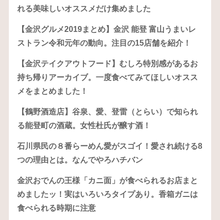
れる美味しいオススメだけ集めました
【金沢グルメ2019まとめ】金沢 能登 富山うまいレ
ストラン令和元年の動向。注目の15店舗を紹介！
【金沢テイクアウトフード】むしろ特別感があるお
持ち帰りアーカイブ。一度食べてみてほしいオスス
メをまとめました！
【鶴野酒造店】谷泉、愛、登雷（とらい）で知られ
る能登町の酒蔵。女性杜氏が醸す酒！
石川県民の８番らーめん愛がスゴイ！愛され続ける8
つの理由とは。なんでやろハチバン
金沢おでんの王様「カニ面」が食べられるお店まと
めましたッ！実はいろいろタイプあり。香箱ガニは
食べられる時期に注意