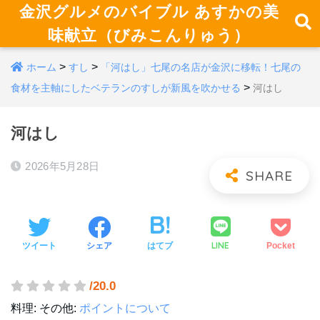
金沢グルメのバイブル あすかの美
味献立（びみこんりゅう）
>
>
ホーム
すし
「河はし」七尾の名店が金沢に移転！七尾の
>
食材を主軸にしたベテランのすしが新風を吹かせる
河はし
河はし
2026年5月28日
LINE
ツイート
シェア
はてブ
Pocket
/20.0
料理:
その他:
ポイントについて