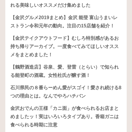
れる美味しいオススメだけ集めました
【金沢グルメ2019まとめ】金沢 能登 富山うまいレ
ストラン令和元年の動向。注目の15店舗を紹介！
【金沢テイクアウトフード】むしろ特別感があるお
持ち帰りアーカイブ。一度食べてみてほしいオスス
メをまとめました！
【鶴野酒造店】谷泉、愛、登雷（とらい）で知られ
る能登町の酒蔵。女性杜氏が醸す酒！
石川県民の８番らーめん愛がスゴイ！愛され続ける8
つの理由とは。なんでやろハチバン
金沢おでんの王様「カニ面」が食べられるお店まと
めましたッ！実はいろいろタイプあり。香箱ガニは
食べられる時期に注意