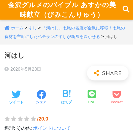
金沢グルメのバイブル あすかの美
味献立（びみこんりゅう）
>
>
ホーム
すし
「河はし」七尾の名店が金沢に移転！七尾の
>
食材を主軸にしたベテランのすしが新風を吹かせる
河はし
河はし
2026年5月28日
LINE
ツイート
シェア
はてブ
Pocket
/20.0
料理:
その他:
ポイントについて