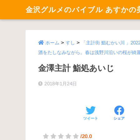
金沢グルメのバイブル あすかの
>
>
ホーム
すし
「主計街 鮨むかい川 」2
酒をたしなみながら。春は浅野川沿いの桜が綺
金澤主計 鮨処あいじ
2018年1月24日
ツイート
シェア
/20.0