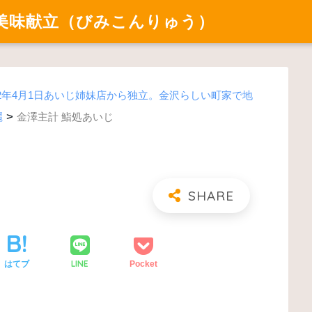
美味献立（びみこんりゅう）
022年4月1日あいじ姉妹店から独立。金沢らしい町家で地
>
麗
金澤主計 鮨処あいじ
LINE
はてブ
Pocket