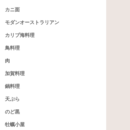
カニ面
モダンオーストラリアン
カリブ海料理
鳥料理
肉
加賀料理
鍋料理
天ぷら
のど黒
牡蠣小屋