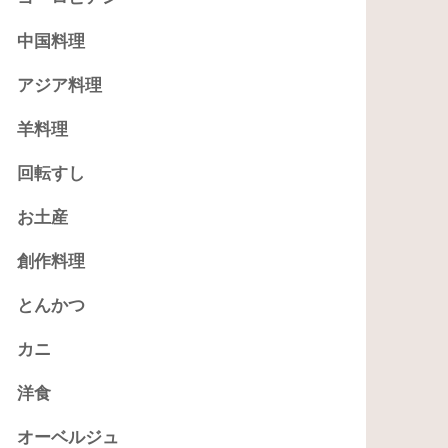
中国料理
アジア料理
羊料理
回転すし
お土産
創作料理
とんかつ
カニ
洋食
オーベルジュ