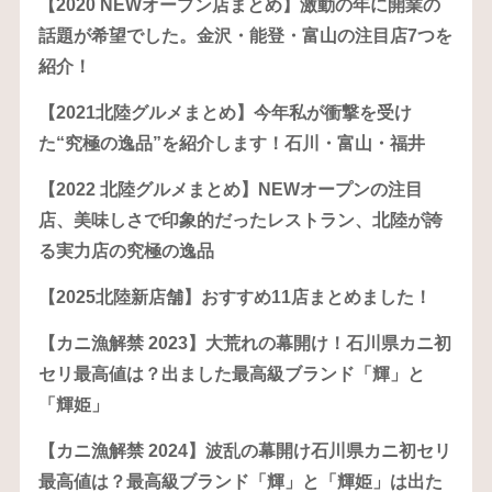
【2020 NEWオープン店まとめ】激動の年に開業の
話題が希望でした。金沢・能登・富山の注目店7つを
紹介！
【2021北陸グルメまとめ】今年私が衝撃を受け
た“究極の逸品”を紹介します！石川・富山・福井
【2022 北陸グルメまとめ】NEWオープンの注目
店、美味しさで印象的だったレストラン、北陸が誇
る実力店の究極の逸品
【2025北陸新店舗】おすすめ11店まとめました！
【カニ漁解禁 2023】大荒れの幕開け！石川県カニ初
セリ最高値は？出ました最高級ブランド「輝」と
「輝姫」
【カニ漁解禁 2024】波乱の幕開け石川県カニ初セリ
最高値は？最高級ブランド「輝」と「輝姫」は出た