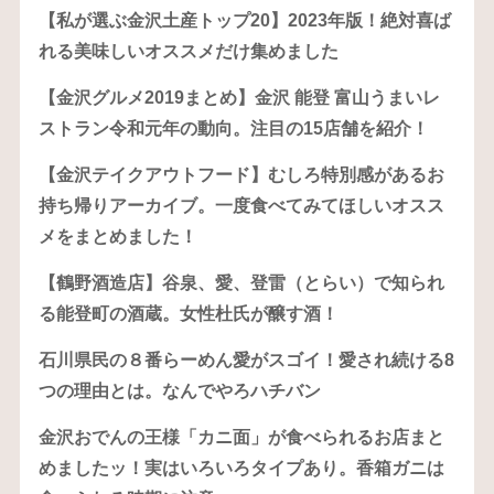
【私が選ぶ金沢土産トップ20】2023年版！絶対喜ば
れる美味しいオススメだけ集めました
【金沢グルメ2019まとめ】金沢 能登 富山うまいレ
ストラン令和元年の動向。注目の15店舗を紹介！
【金沢テイクアウトフード】むしろ特別感があるお
持ち帰りアーカイブ。一度食べてみてほしいオスス
メをまとめました！
【鶴野酒造店】谷泉、愛、登雷（とらい）で知られ
る能登町の酒蔵。女性杜氏が醸す酒！
石川県民の８番らーめん愛がスゴイ！愛され続ける8
つの理由とは。なんでやろハチバン
金沢おでんの王様「カニ面」が食べられるお店まと
めましたッ！実はいろいろタイプあり。香箱ガニは