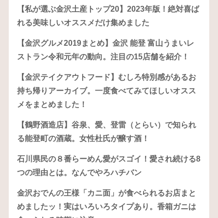
【私が選ぶ金沢土産トップ20】2023年版！絶対喜ば
れる美味しいオススメだけ集めました
【金沢グルメ2019まとめ】金沢 能登 富山うまいレ
ストラン令和元年の動向。注目の15店舗を紹介！
【金沢テイクアウトフード】むしろ特別感があるお
持ち帰りアーカイブ。一度食べてみてほしいオスス
メをまとめました！
【鶴野酒造店】谷泉、愛、登雷（とらい）で知られ
る能登町の酒蔵。女性杜氏が醸す酒！
石川県民の８番らーめん愛がスゴイ！愛され続ける8
つの理由とは。なんでやろハチバン
金沢おでんの王様「カニ面」が食べられるお店まと
めましたッ！実はいろいろタイプあり。香箱ガニは