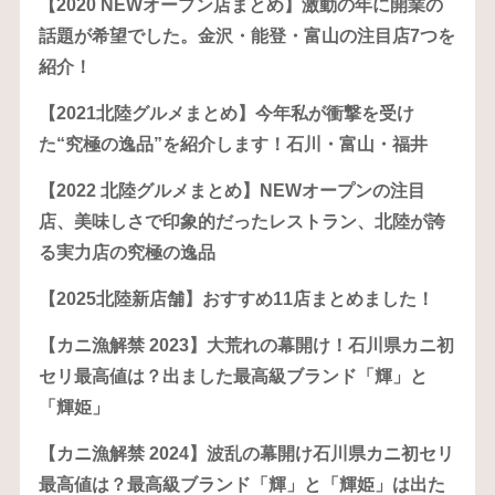
【2020 NEWオープン店まとめ】激動の年に開業の
話題が希望でした。金沢・能登・富山の注目店7つを
紹介！
【2021北陸グルメまとめ】今年私が衝撃を受け
た“究極の逸品”を紹介します！石川・富山・福井
【2022 北陸グルメまとめ】NEWオープンの注目
店、美味しさで印象的だったレストラン、北陸が誇
る実力店の究極の逸品
【2025北陸新店舗】おすすめ11店まとめました！
【カニ漁解禁 2023】大荒れの幕開け！石川県カニ初
セリ最高値は？出ました最高級ブランド「輝」と
「輝姫」
【カニ漁解禁 2024】波乱の幕開け石川県カニ初セリ
最高値は？最高級ブランド「輝」と「輝姫」は出た