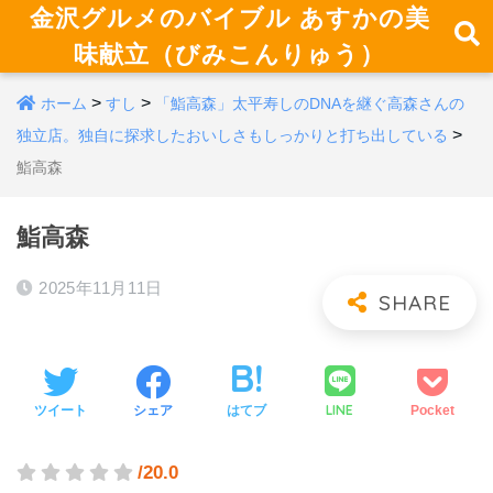
金沢グルメのバイブル あすかの美
味献立（びみこんりゅう）
>
>
ホーム
すし
「鮨高森」太平寿しのDNAを継ぐ高森さんの
>
独立店。独自に探求したおいしさもしっかりと打ち出している
鮨高森
鮨高森
2025年11月11日
LINE
ツイート
シェア
はてブ
Pocket
/20.0