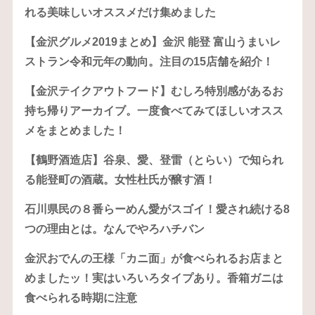
れる美味しいオススメだけ集めました
【金沢グルメ2019まとめ】金沢 能登 富山うまいレ
ストラン令和元年の動向。注目の15店舗を紹介！
【金沢テイクアウトフード】むしろ特別感があるお
持ち帰りアーカイブ。一度食べてみてほしいオスス
メをまとめました！
【鶴野酒造店】谷泉、愛、登雷（とらい）で知られ
る能登町の酒蔵。女性杜氏が醸す酒！
石川県民の８番らーめん愛がスゴイ！愛され続ける8
つの理由とは。なんでやろハチバン
金沢おでんの王様「カニ面」が食べられるお店まと
めましたッ！実はいろいろタイプあり。香箱ガニは
食べられる時期に注意