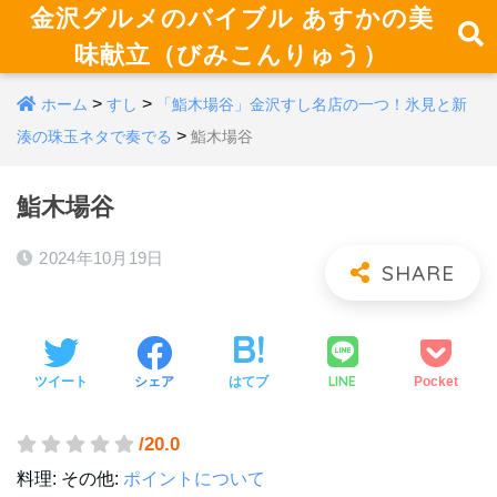
金沢グルメのバイブル あすかの美
味献立（びみこんりゅう）
>
>
ホーム
すし
「鮨木場谷」金沢すし名店の一つ！氷見と新
>
湊の珠玉ネタで奏でる
鮨木場谷
鮨木場谷
2024年10月19日
LINE
ツイート
シェア
はてブ
Pocket
/20.0
料理:
その他:
ポイントについて