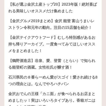
【私が選ぶ金沢土産トップ20】2023年版！絶対喜ば
れる美味しいオススメだけ集めました
【金沢グルメ2019まとめ】金沢 能登 富山うまいレ
ストラン令和元年の動向。注目の15店舗を紹介！
【金沢テイクアウトフード】むしろ特別感があるお
持ち帰りアーカイブ。一度食べてみてほしいオスス
メをまとめました！
【鶴野酒造店】谷泉、愛、登雷（とらい）で知られ
る能登町の酒蔵。女性杜氏が醸す酒！
石川県民の８番らーめん愛がスゴイ！愛され続ける8
つの理由とは。なんでやろハチバン
金沢おでんの王様「カニ面」が食べられるお店まと
めましたッ！実はいろいろタイプあり。香箱ガニは