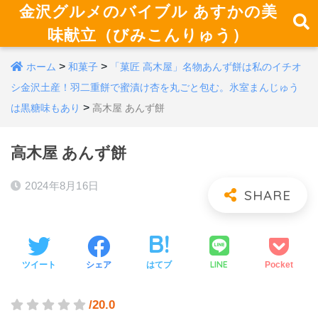
金沢グルメのバイブル あすかの美
味献立（びみこんりゅう）
>
>
ホーム
和菓子
「菓匠 高木屋」名物あんず餅は私のイチオ
シ金沢土産！羽二重餅で蜜漬け杏を丸ごと包む。氷室まんじゅう
>
は黒糖味もあり
高木屋 あんず餅
高木屋 あんず餅
2024年8月16日
LINE
ツイート
シェア
はてブ
Pocket
/20.0