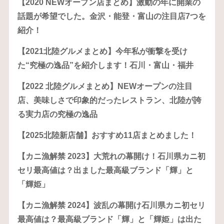
【2020 NEWオープン店まとめ】激動の年に開業の
話題が希望でした。金沢・能登・富山の注目店7つを
紹介！
【2021北陸グルメまとめ】今年私が衝撃を受け
た“究極の逸品”を紹介します！石川・富山・福井
【2022 北陸グルメまとめ】NEWオープンの注目
店、美味しさで印象的だったレストラン、北陸が誇
る実力店の究極の逸品
【2025北陸新店舗】おすすめ11店まとめました！
【カニ漁解禁 2023】大荒れの幕開け！石川県カニ初
セリ最高値は？出ました最高級ブランド「輝」と
「輝姫」
【カニ漁解禁 2024】波乱の幕開け石川県カニ初セリ
最高値は？最高級ブランド「輝」と「輝姫」は出た