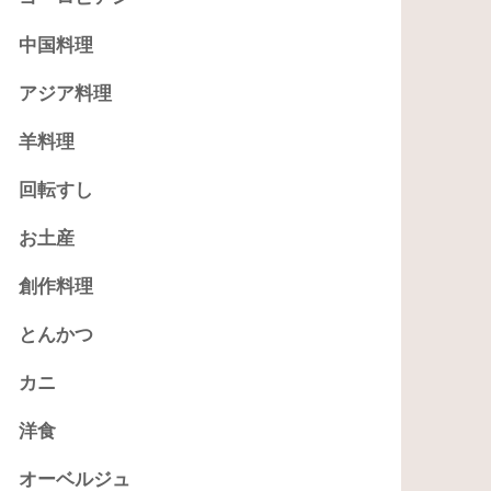
中国料理
アジア料理
羊料理
回転すし
お土産
創作料理
とんかつ
カニ
洋食
オーベルジュ