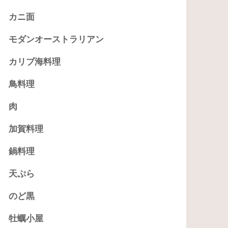
カニ面
モダンオーストラリアン
カリブ海料理
鳥料理
肉
加賀料理
鍋料理
天ぷら
のど黒
牡蠣小屋