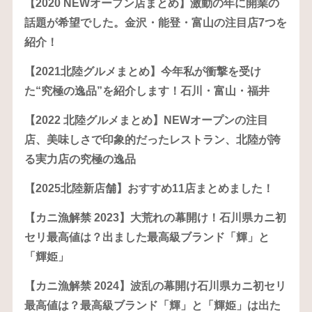
【2020 NEWオープン店まとめ】激動の年に開業の
話題が希望でした。金沢・能登・富山の注目店7つを
紹介！
【2021北陸グルメまとめ】今年私が衝撃を受け
た“究極の逸品”を紹介します！石川・富山・福井
【2022 北陸グルメまとめ】NEWオープンの注目
店、美味しさで印象的だったレストラン、北陸が誇
る実力店の究極の逸品
【2025北陸新店舗】おすすめ11店まとめました！
【カニ漁解禁 2023】大荒れの幕開け！石川県カニ初
セリ最高値は？出ました最高級ブランド「輝」と
「輝姫」
【カニ漁解禁 2024】波乱の幕開け石川県カニ初セリ
最高値は？最高級ブランド「輝」と「輝姫」は出た