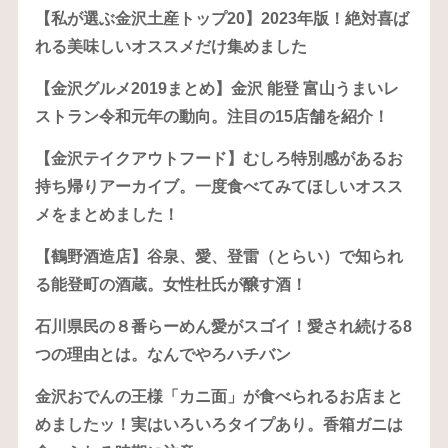
【私が選ぶ金沢土産トップ20】2023年版！絶対喜ば
れる美味しいオススメだけ集めました
【金沢グルメ2019まとめ】金沢 能登 富山うまいレ
ストラン令和元年の動向。注目の15店舗を紹介！
【金沢テイクアウトフード】むしろ特別感があるお
持ち帰りアーカイブ。一度食べてみてほしいオスス
メをまとめました！
【鶴野酒造店】谷泉、愛、登雷（とらい）で知られ
る能登町の酒蔵。女性杜氏が醸す酒！
石川県民の８番らーめん愛がスゴイ！愛され続ける8
つの理由とは。なんでやろハチバン
金沢おでんの王様「カニ面」が食べられるお店まと
めましたッ！実はいろいろタイプあり。香箱ガニは